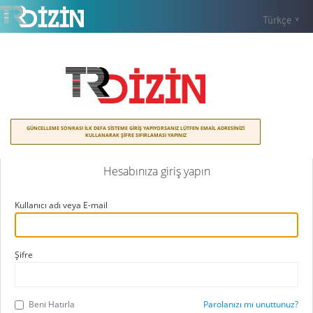
Türkçe
GÜNCELLEME SONRASI İLK DEFA SİSTEME GİRİŞ YAPIYORSANIZ LÜTFEN EMAİL ADRESİNİZİ
KULLANARAK ŞİFRE SIFIRLAMASI YAPINIZ
Hesabınıza giriş yapın
Kullanıcı adı veya E-mail
Şifre
Beni Hatırla
Parolanızı mı unuttunuz?