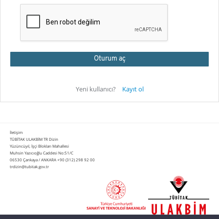
Yeni kullanıcı?
Kayıt ol
İletişim
TÜBİTAK ULAKBİM TR Dizin
Yüzüncüyıl, İşçi Blokları Mahallesi
Muhsin Yazıcıoğlu Caddesi No:51/C
06530 Çankaya / ANKARA +90 (312) 298 92 00
trdizin@tubitak.gov.tr